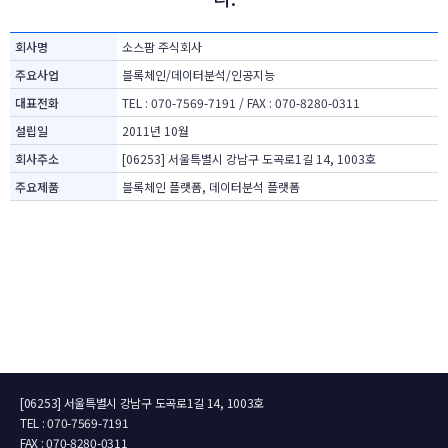
회사명
소스팜 주식회사
주요사업
블록체인/데이터분석/인공지능
대표전화
TEL : 070-7569-7191 / FAX : 070-8280-0311
설립일
2011년 10월
회사주소
[06253] 서울특별시 강남구 도곡로1길 14, 1003호
주요제품
블록체인 플랫폼, 데이터분석 플랫폼
[06253] 서울특별시 강남구 도곡로1길 14, 1003호
TEL : 070
-
7569
-
7191
FAX : 070
-
8280
-
0311